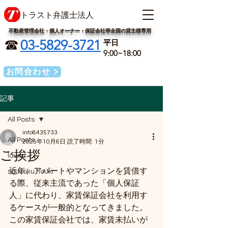
​トラスト弁護士法人
​不動産管理会社・個人オーナー・保証会社等全国の​貸主様専用
​☎
​03-5829-3721
​平日
9:00~18:00
お問合わせ
記事
All Posts
info8435733
All Posts
2025年10月6日
読了時間: 1分
ご挨拶
lawer
近年、アパートやマンションを賃借す
souzoku houki
る際、従来主流であった「個人保証
人」に代わり、家賃保証会社を利用す
るケースが一般的となってきました。
この家賃保証会社では、家賃未払いが